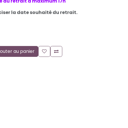
le du retrait à maximum 17h
ciser la date souhaité du retrait.
outer au panier