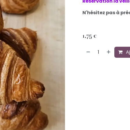
Réservation la veil
N'hésitez pas à pré
1,75
€
Aj
​